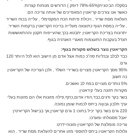
בסקלה הבינונית(65%-78% דופק ) הדורשים מנוחות קצרות.
כאשר אנו צורכים קריאטין המאפיינים של אותה צריכה הם:
העלאת מסת שריר , ויכולת פיתוח הכח המקסימלי , עלייה בכוח השריר
, עלייה במסת הגוף כתוצאה מעלייה בריכוז הקריאטין ברקמות השריר.
יתרונות בצריכת הקריאטין יתבטא בכך,שהעייפות תקטן וההתאוששות
תגדל בעקבות התעצמות מאגרי האנרגיה בגוף.
הקריאטין נוצר בשלוש מקורות בגוף:
כבד לבלב ובכליות סה”כ כמות אצל אדם מן הישוב הוא לכל היותר 120
גרם.
95% מסך הקריאטין מצויים בשרירי השלד , ולכן הצריכה של הקריאטין
כה חשוב
5% נותרים מצויים במח לב ואשכים.
מקורות תזונה בעלי קיראטין:
בשר בקר ודגים,כבד,הודו אדום,כתף,פילה מזונות אלו הם מזונות בעלי
ערך חלבון גבוןוה ביחס לכמות שומן נמוכה.
220 גרם בשר בקר יכיל בתוכו 1 גרם קריאטין,אך בבישול הקריאיטין
יאבל מסגולתו ומערכו.
צריכה מומלצת של הקריאטין-מונוהיידרט:
גלולות הקריאטין ביחס לתוספי מזון אחרים להעלאת מסת שריר , הוא