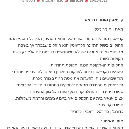
על
30/10/2016
5:34 pm
סגור לתגובות
tensport
קריאטין
קריאטין מונוהידרראט
מאת : תומר ניסני
קריאטין מונוהידרט זוהי נגזרת של חומצת אמינו, מבין כל תוספי המזון
החוקיים בשוק התזונה הקריאטין הוא היהלום שבכתר אך בשונה
מתוספי תזונה אחרים אנו לא משתמשים בו ביום יום אלא רק בשתי
תקופות בשנה .
התקופות הן-תקופת הכנה ותקופת תחרויות.
השפעת הקריאטין ביחס לאבקות החלבון היא גדולה ועדיפה יותר כי
תוך שבועיים ניתן להעלות את מסת הגוף בצורה ניכרת.
הקריאטין מונוהידרט מתאים לעוסקים בתחום היחידני והקבוצתי:
ספורט יחידני – באתלטיקה במקצועות בעל גוון אנאירובי
עצים,אנאירובית עם הספקים אירוביים עצימים והרמת משקולות.
ספורט קבוצתי
כדורגל , כדורסל , רוגבי , כדוריד.
אופי האימון:
מאמצים קצרים ועצימים שינויי קצב ושינויי תנועה כאשר דופק המאמץ