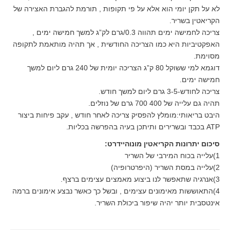
לא על תקן יומי הוא אלא על פי תקופות , תורמת להגברת האצירה של
הקריאטין בשריר.
צריכה לחמישה ימים תהווה 0.3/גרם לק”ג למשך חמישה ימים ,
האפקטיביות היא כמו הצריכה החודשית , אך תהיה מותאמת לתקופה
מסוימת.
דוגמא למי ששוקל 80 ק”ג הצריכה יומית של 240 גרם ליום למשך
חמישה ימים.
צריכה לחודש-3-5 גרם ליום למשך חודש.
תהיה גם עלייה של 400 700 גרם של נוזלים.
היבט בריאותי:מומלץ להפסיק צריכה לאחר חודש , עקב פיחות ביצור
ATP בכבד ובשרירים ותיתכן בעיה בהפרשה בכליות.
סיכום יתרונות הקריאטין מונוהיידרט:
1)עלייה בכוח המירבי של השריר
2)עלייה במסת השריר (היפרטרופיה)
3)אנרגיה שתאפשר לנו ביצוע מאמצים עצימים ברצף.
4)התאוששות מאימונים עצימים , ובשל כך כאשר נבצע אימונים ברמה
אינטסבית יותר יהיה שיפור ביכולת השריר.