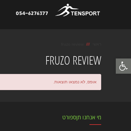
ראשי
fruzo review
FRUZO REVIEW
פתח סרגל נגישות
אופס, לא נמצאו תוצאות.
מי אנחנו תןספורט