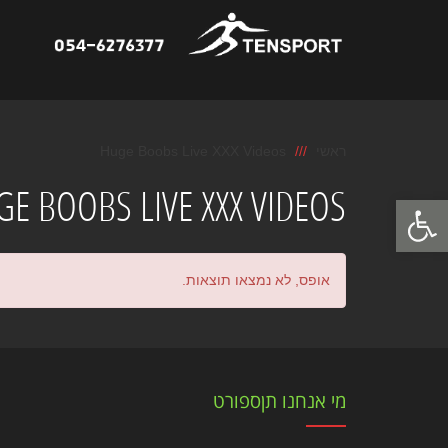
ראשי
Huge Boobs Live XXX Videos
E BOOBS LIVE XXX VIDEOS
פתח סרגל נגישות
אופס, לא נמצאו תוצאות.
מי אנחנו תןספורט