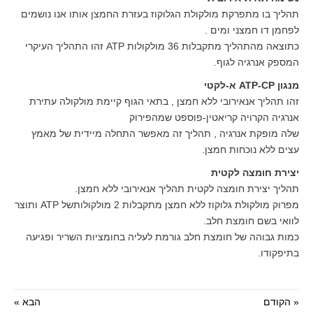
תהליך בו מתפרקת מולקולת הגלוקוז בעזרת החמצן אותו אנו נושמים
לפחמן דו חמצני ומים .
כתוצאה מהתהליך מתקבלות 36 מולקולות ATP זהו התהליך העיקרי
המספק אנרגיה לגוף.
מנגון ATP-CP א-לקטי
זהו תהליך אנאירובי ללא חמצן , בתאי הגוף קיימת מולקולה עתירת
אנרגיה הקרויה קריאטין-פוספט שמהפירוק
שלה מופקת אנרגיה , תהליך זה מאפשר התחלה מיידית של מאמץ
עצים ללא נוכחות חמצן.
יצירת חומצה לקטית
תהליך יצירת חומצה לקטית תהליך אנאירובי ללא חמצן.
מפרוק מולקולת גלוקוז ללא חמצן מתקבלות 2 מולקולותשל ATP ותוצר
לוואי בשם חומצת חלב.
כמות גבוהה של חומצת חלב גורמת לעליה בחומציות השריר ופגיעה
בתיפקודו.
« הקודם
הבא »