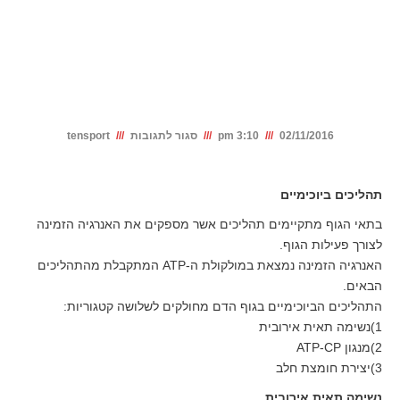
תהליכים ביוכימיים המספקים אנרגיה
לתאים
על
02/11/2016
3:10 pm
סגור לתגובות
tensport
תהליכים
ביוכימיים
תהליכים ביוכימיים
המספקים
בתאי הגוף מתקיימים תהליכים אשר מספקים את האנרגיה הזמינה
אנרגיה
לצורך פעילות הגוף.
האנרגיה הזמינה נמצאת במולקולת ה-ATP המתקבלת מהתהליכים
לתאים
הבאים.
התהליכים הביוכימיים בגוף הדם מחולקים לשלושה קטגוריות:
1)נשימה תאית אירובית
2)מנגון ATP-CP
3)יצירת חומצת חלב
נשימה תאית אירובית