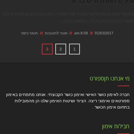
אירובית
במאמר הבא מאמן הכושר הבכיר של החברה , ייתן כמה טיפים מועילים לגבי
אימוני הרזיה נכונה ויעילה: 1)תזונה נכונה –
על
01/03/2017
8:58 am
סגור לתגובות
תומר ניסני
טיפים
3
2
1
לאורח
חיים
בריא
מי אנחנו תןספורט
חברה לאימון כושר האישי ואימון כושר הקבוצתי. אנחנו מתמחים באימון
ספורטאים ואימוני ריצה. הציוד ושיטות האימון שלנו הן מהמובילות
בתחום אימון הכושר .
חבילות אימון